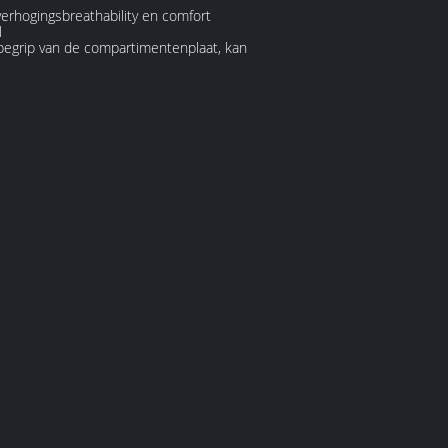
verhogingsbreathability en comfort
l
begrip van de compartimentenplaat, kan