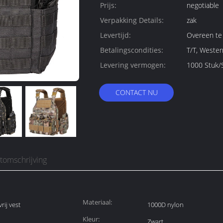
Prijs:
negotiable
Verpakking Details:
zak
Levertijd:
Overeen t
Betalingscondities:
T/T, Wester
Levering vermogen:
CONTACT NU
tomschrijving
Materiaal:
rij vest
1000D nylon
Kleur:
Zwart