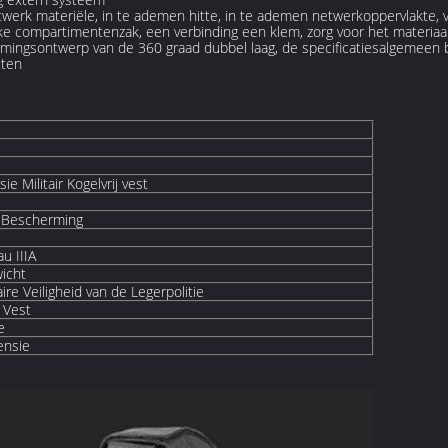
twerk materiële, in te ademen hitte, in te ademen netwerkoppervlakte, 
ijke compartimentenzak, een verbinding een klem, zorg voor het materiaa
rmingsontwerp van de 360 graad dubbel laag, de specificatiesalgemeen 
tten
ie Militair Kogelvrij vest
e Bescherming
au IIIA
icht
aire Veiligheid van de Legerpolitie
 Vest
e
ensie