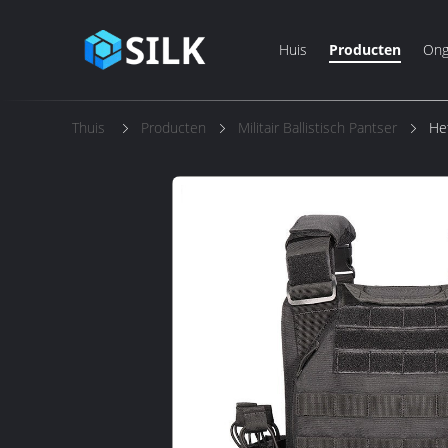
Huis
Producten
Ong
Thuis
Producten
Militair Ballistisch Pantser
Het