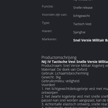
Functie:
Snelle release
Voorzien zijn van:
lichtgewicht
Type:
Tactisch Vest
Haven:
Sjanghai
Markeren:
Snel Versie Militair B
Productomschrijving
NIJ IV Tactische Vest Snelle Versie Milit
Productnaam: Snel Versie Militair Kogelvrij v
Materiaal: De doek van Oxford
Gebruik: Lichaamsbescherming
Gewicht: 3kg
Gebruiksmilieu: veiligheid
Voordeel
1. Het lichtgewichtdiekogelvrije vest met m
ontworpen
2. het zwarte kogelvrije vest met snelle sn
passen kan snel worden aangepast, kan de t
3. Achtertaille elastisch ontwerp, snelle r
4. Achtermolle-modulesysteem, een krachti