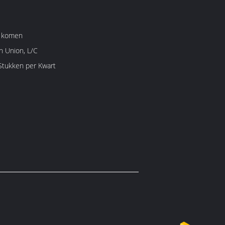
e komen
n Union, L/C
1000 Stuk/Stukken per Kwart