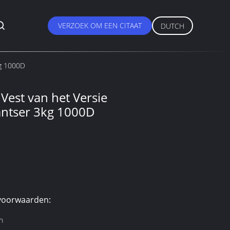
VERZOEK OM EEN CITAAT
DUTCH
kg 1000D
 Vest van het Versie
 Pantser 3kg 1000D
voorwaarden:
n