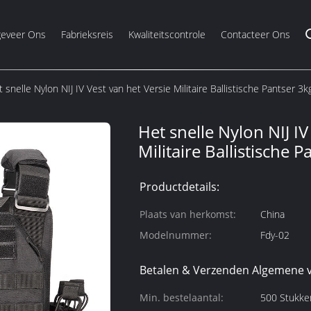
eveer Ons
Fabrieksreis
Kwaliteitscontrole
Contacteer Ons
 snelle Nylon NIJ IV Vest van het Versie Militaire Ballistische Pantser 3
Het snelle Nylon NIJ IV
Militaire Ballistische
Productdetails:
Plaats van herkomst:
China
Modelnummer:
Fdy-02
Betalen & Verzenden Algemene 
Min. bestelaantal:
500 Stukke