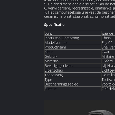
5. De driedimensionele dissipatie van de ne
6. Verwijderbare, reorganizable, onafhankel
7. Het camouflagekogelvrije vest de besche
ceramische plaat, staalplaat, schuimplaat ze
Specificatie
punt
waarde
Plaats van Oorsprong
China
ModelNumber
Fdy-02
Productnaam
Snel Vers
Kleur
Zwart
Gebruik
Militair
Materiaal
Oxford
Beveiligingsniveau
NIJ-Nive
Eigenschap
Lichtgew
Toepassing
De milit
Type
Tactisch
Beschermingsgebied
Voorzijd
Functie
Zelf-def