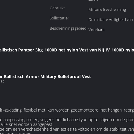
Gebruik:
Militaire Bescherming
Sollicitatie:
De militaire Veiligheid van
Beschermingsgebied:
Voorkant
allistisch Pantser 3kg
1000D het nylon Vest van NIJ IV
1000D nylon
,
,
air Ballistisch Armor Military Bulletproof Vest
est
ulti-zaklading, flexibel met, kan worden gedemonteerd, het hangen, reor
elle aanpassing, om en, volgens het lichaamstype op te stijgen om de gro
aille snel worden aangepast
eactie om een verscheidenheid van acties te voltooien om de stabiliteit 
g extern systeem