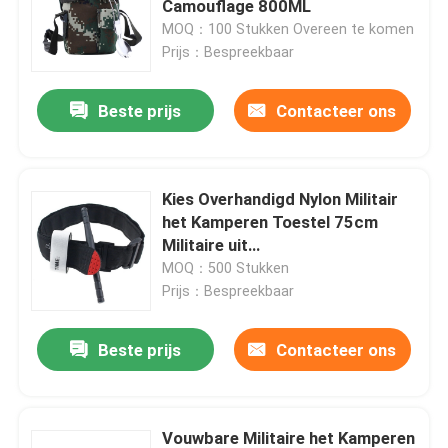
Camouflage 800ML
MOQ：100 Stukken Overeen te komen
Prijs：Bespreekbaar
Fabrieksreis
Beste prijs
Contacteer ons
Kwaliteitscontrole
Contacteer ons
Kies Overhandigd Nylon Militair
het Kamperen Toestel 75cm
Militaire uit
Verzoek om een Citaat
Noodsituatietourniquet
MOQ：500 Stukken
Prijs：Bespreekbaar
Militair Eenvormig Gevecht
Beste prijs
Contacteer ons
Militaire Eenvormige Camouflage
Militair Ballistisch Pantser
Vouwbare Militaire het Kamperen