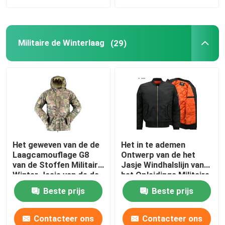
Militaire de Winterlaag
(29)
Het geweven van de de
Het in te ademen
Laagcamouflage G8
Ontwerp van de het
van de Stoffen Militaire
Jasje Windhalslijn van
Winter Jasje van de de
het Opleidings Militaire
Camouflagewindjekker
Koude Weer
Beste prijs
Beste prijs
Contacteer ons
Contacteer ons