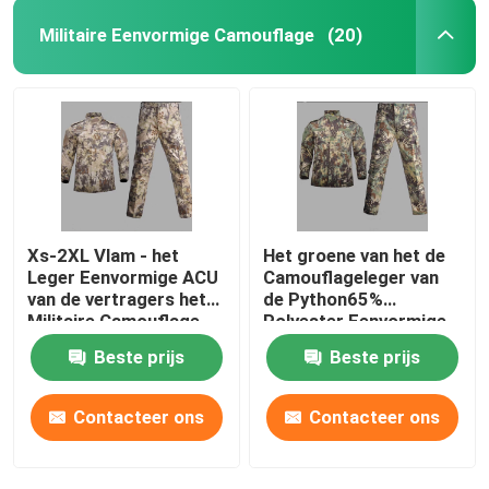
Militaire Eenvormige Camouflage
(20)
Xs-2XL Vlam - het
Het groene van het de
Leger Eenvormige ACU
Camouflageleger van
van de vertragers het
de Python65%
Militaire Camouflage
Polyester Eenvormige
Eenvormige Leger van
Anti UV Militaire
Beste prijs
Beste prijs
de Pythonwoestijn
Eenvormige Gevecht
Contacteer ons
Contacteer ons