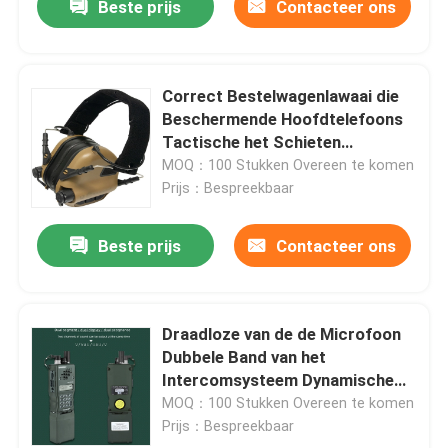
Beste prijs
Contacteer ons
Correct Bestelwagenlawaai die
Beschermende Hoofdtelefoons
Tactische het Schieten
Hoorzittingsbescherming
MOQ：100 Stukken Overeen te komen
annuleren
Prijs：Bespreekbaar
Beste prijs
Contacteer ons
Draadloze van de de Microfoon
Dubbele Band van het
Intercomsysteem Dynamische
de FMwalkie-talkies
MOQ：100 Stukken Overeen te komen
Prijs：Bespreekbaar