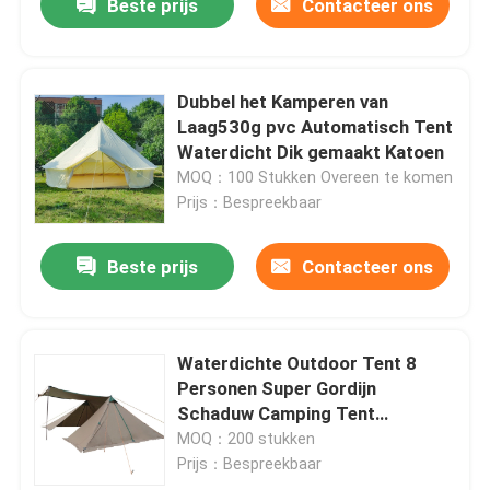
Beste prijs
Contacteer ons
We bellen je snel terug!
Dubbel het Kamperen van
Laag530g pvc Automatisch Tent
Waterdicht Dik gemaakt Katoen
MOQ：100 Stukken Overeen te komen
Prijs：Bespreekbaar
Beste prijs
Contacteer ons
Waterdichte Outdoor Tent 8
VERZENDEN
Personen Super Gordijn
Schaduw Camping Tent
Gemakkelijk Opgezette Tenten
MOQ：200 stukken
Prijs：Bespreekbaar