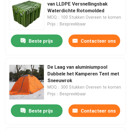
van LLDPE Versnellingsbak
Waterdichte Rotomolded
Militaire Tactische Overhemden
MOQ：100 Stukken Overeen te komen
Prijs：Bespreekbaar
Militaire de Winterlaag
Beste prijs
Contacteer ons
Militaire Tactische Rugzak
De Laag van aluminiumpool
Militair Tactisch Vest
Dubbele het Kamperen Tent met
Sneeuwrok
MOQ：300 Stukken Overeen te komen
Militaire Leerlaarzen
Prijs：Bespreekbaar
Militaire Kledingsschoenen
Beste prijs
Contacteer ons
Militair het Kamperen Toestel