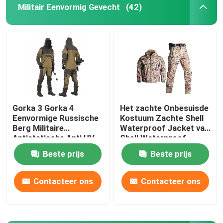
Militair Eenvormig Gevecht
(42)
Gorka 3 Gorka 4
Het zachte Onbesuisde
Eenvormige Russische
Kostuum Zachte Shell
Berg Militaire
Waterproof Jacket van
Antistatische Anti UV
Shell Waterproof
Jacket Sharkskin
Beste prijs
Beste prijs
Fabric
Contacteer ons
Contacteer ons