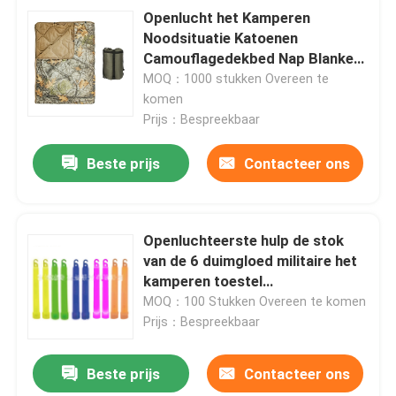
Openlucht het Kamperen
Noodsituatie Katoenen
Openlucht de Jachttoestel
Camouflagedekbed Nap Blanket
Button Multifunctional Quilt
MOQ：1000 stukken Overeen te
Openluchtvistuig
komen
Prijs：Bespreekbaar
Waterdichte Berijdende Handschoenen
Beste prijs
Contacteer ons
Weerspiegelende Veiligheidskleding
Openluchteerste hulp de stok
van de 6 duimgloed militaire het
Moderne Militaire Modellen
kamperen toestel
visserijverlichting
MOQ：100 Stukken Overeen te komen
Douane Militaire Eenvormig
Prijs：Bespreekbaar
Beste prijs
Contacteer ons