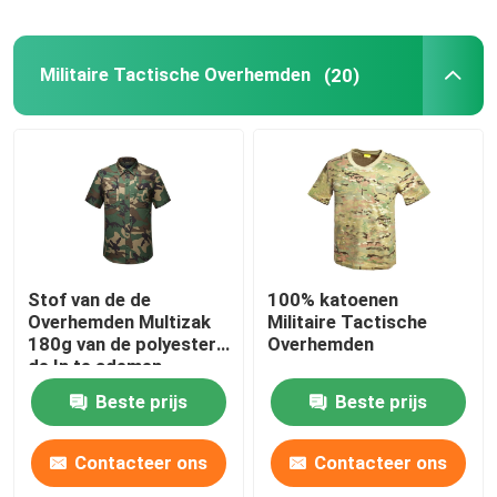
Militaire Tactische Overhemden
(20)
Stof van de de
100% katoenen
Overhemden Multizak
Militaire Tactische
180g van de polyester
Overhemden
de In te ademen
Camouflage Militaire
Beste prijs
Beste prijs
Tactische
Contacteer ons
Contacteer ons